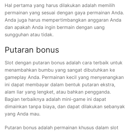
Hal pertama yang harus dilakukan adalah memilih
permainan yang sesuai dengan gaya permainan Anda.
Anda juga harus mempertimbangkan anggaran Anda
dan apakah Anda ingin bermain dengan uang
sungguhan atau tidak.
Putaran bonus
Slot dengan putaran bonus adalah cara terbaik untuk
menambahkan bumbu yang sangat dibutuhkan ke
gameplay Anda. Permainan kecil yang menyenangkan
ini dapat membayar dalam bentuk putaran ekstra,
alam liar yang lengket, atau bahkan pengganda.
Bagian terbaiknya adalah mini-game ini dapat
dimainkan tanpa biaya, dan dapat dilakukan sebanyak
yang Anda mau.
Putaran bonus adalah permainan khusus dalam slot