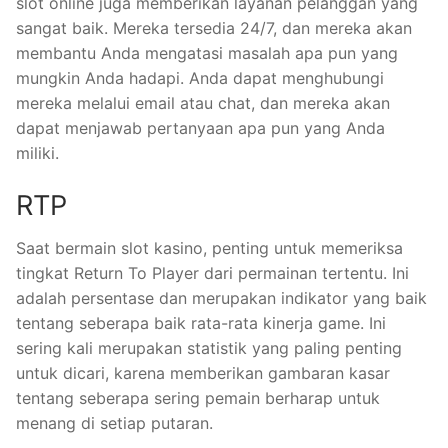
slot online juga memberikan layanan pelanggan yang
sangat baik. Mereka tersedia 24/7, dan mereka akan
membantu Anda mengatasi masalah apa pun yang
mungkin Anda hadapi. Anda dapat menghubungi
mereka melalui email atau chat, dan mereka akan
dapat menjawab pertanyaan apa pun yang Anda
miliki.
RTP
Saat bermain slot kasino, penting untuk memeriksa
tingkat Return To Player dari permainan tertentu. Ini
adalah persentase dan merupakan indikator yang baik
tentang seberapa baik rata-rata kinerja game. Ini
sering kali merupakan statistik yang paling penting
untuk dicari, karena memberikan gambaran kasar
tentang seberapa sering pemain berharap untuk
menang di setiap putaran.