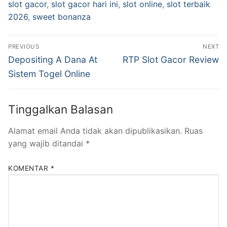
slot gacor
,
slot gacor hari ini
,
slot online
,
slot terbaik
2026
,
sweet bonanza
Navigasi
PREVIOUS
NEXT
pos
Previous
Next
Depositing A Dana At
RTP Slot Gacor Review
post:
post:
Sistem Togel Online
Tinggalkan Balasan
Alamat email Anda tidak akan dipublikasikan.
Ruas
yang wajib ditandai
*
KOMENTAR
*