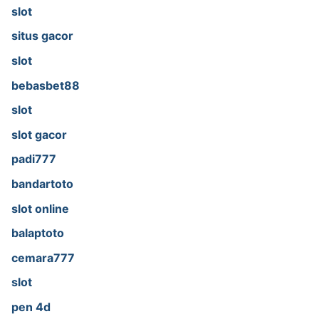
slot
situs gacor
slot
bebasbet88
slot
slot gacor
padi777
bandartoto
slot online
balaptoto
cemara777
slot
pen 4d