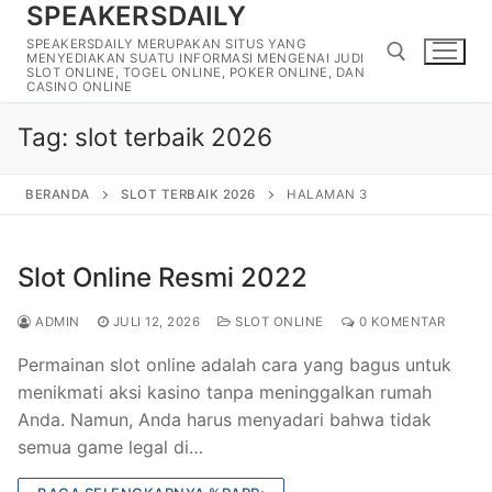
SPEAKERSDAILY
Lompat
ke
SPEAKERSDAILY MERUPAKAN SITUS YANG
MENYEDIAKAN SUATU INFORMASI MENGENAI JUDI
konten
SLOT ONLINE, TOGEL ONLINE, POKER ONLINE, DAN
CASINO ONLINE
Tag:
slot terbaik 2026
Cari:
BERANDA
SLOT TERBAIK 2026
HALAMAN 3
Slot Online Resmi 2022
ADMIN
JULI 12, 2026
SLOT ONLINE
0 KOMENTAR
Permainan slot online adalah cara yang bagus untuk
menikmati aksi kasino tanpa meninggalkan rumah
Anda. Namun, Anda harus menyadari bahwa tidak
semua game legal di…