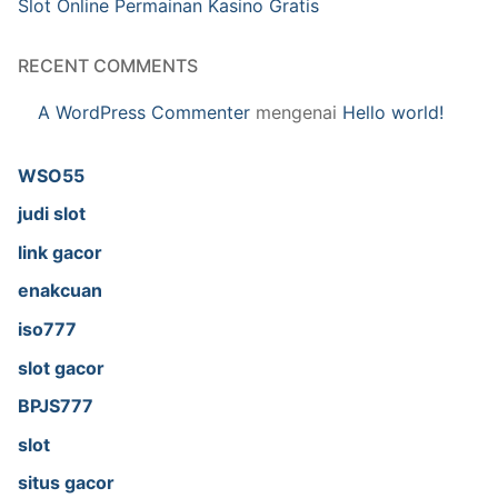
Slot Online Permainan Kasino Gratis
RECENT COMMENTS
A WordPress Commenter
mengenai
Hello world!
WSO55
judi slot
link gacor
enakcuan
iso777
slot gacor
BPJS777
slot
situs gacor