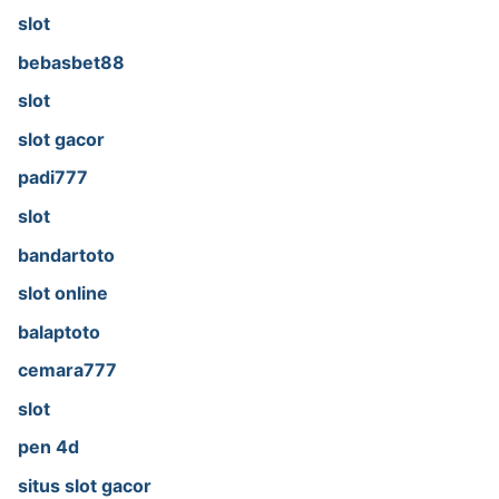
slot
bebasbet88
slot
slot gacor
padi777
slot
bandartoto
slot online
balaptoto
cemara777
slot
pen 4d
situs slot gacor