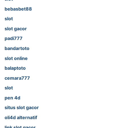
bebasbet88
slot
slot gacor
padi777
bandartoto
slot online
balaptoto
cemara777
slot
pen 4d
situs slot gacor
oli4d alternatif
link slot gacor