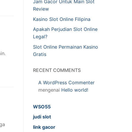
Jam Gacor Untuk Main Slot
Review
Kasino Slot Online Filipina
Apakah Perjudian Slot Online
Legal?
Slot Online Permainan Kasino
in.
Gratis
RECENT COMMENTS
A WordPress Commenter
mengenai
Hello world!
WSO55
judi slot
uga
link gacor