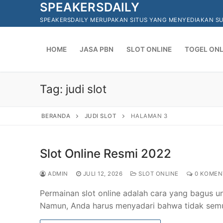
SPEAKERSDAILY
Lompat
ke
SPEAKERSDAILY MERUPAKAN SITUS YANG MENYEDIAKAN SUA
konten
HOME
JASA PBN
SLOT ONLINE
TOGEL ONL
Tag:
judi slot
BERANDA
JUDI SLOT
HALAMAN 3
Slot Online Resmi 2022
ADMIN
JULI 12, 2026
SLOT ONLINE
0 KOMEN
Permainan slot online adalah cara yang bagus 
Namun, Anda harus menyadari bahwa tidak sem