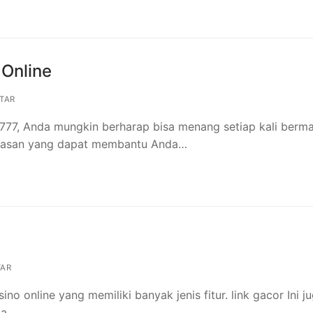
 Online
TAR
777, Anda mungkin berharap bisa menang setiap kali berma
etasan yang dapat membantu Anda…
AR
no online yang memiliki banyak jenis fitur. link gacor Ini j
da.…