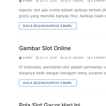
ADMIN
JULI 5, 2026
SLOT ONLINE
0 KOMENT
Injector slot apk online adalah aplikasi terbaik j
gratis yang memiliki banyak fitur. Aplikasi telah
BACA SELENGKAPNYA %RARR;
Gambar Slot Online
ADMIN
JULI 5, 2026
SLOT ONLINE
0 KOMENT
Di Indonesia, permainan slot adalah permainan o
biasanya hadir dengan beragam tema, putaran b
BACA SELENGKAPNYA %RARR;
Pola Slot Gacor Hari Ini