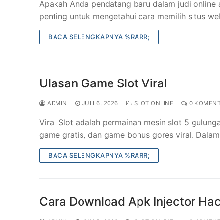
Apakah Anda pendatang baru dalam judi online
penting untuk mengetahui cara memilih situs w
BACA SELENGKAPNYA %RARR;
Ulasan Game Slot Viral
ADMIN
JULI 6, 2026
SLOT ONLINE
0 KOMENT
Viral Slot adalah permainan mesin slot 5 gulun
game gratis, dan game bonus gores viral. Dala
BACA SELENGKAPNYA %RARR;
Cara Download Apk Injector Hac