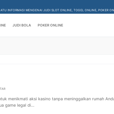
TU INFORMASI MENGENAI JUDI SLOT ONLINE, TOGEL ONLINE, POKER ON
INE
JUDI BOLA
POKER ONLINE
Cari:
TAR
untuk menikmati aksi kasino tanpa meninggalkan rumah And
ua game legal di…