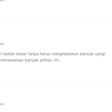
AR
 hadiah besar tanpa harus menghabiskan banyak uang!
menawarkan banyak pilihan. Ini…
AR