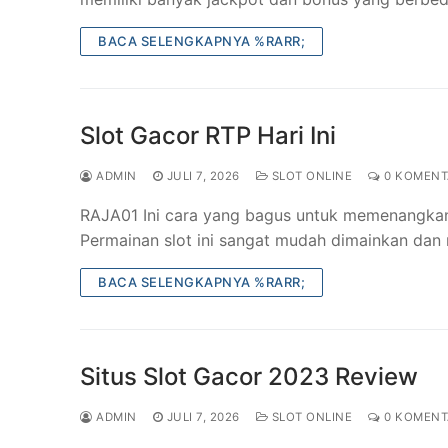
BACA SELENGKAPNYA %RARR;
Slot Gacor RTP Hari Ini
ADMIN
JULI 7, 2026
SLOT ONLINE
0 KOMENT
RAJA01 Ini cara yang bagus untuk memenangkan
Permainan slot ini sangat mudah dimainkan dan 
BACA SELENGKAPNYA %RARR;
Situs Slot Gacor 2023 Review
ADMIN
JULI 7, 2026
SLOT ONLINE
0 KOMENT