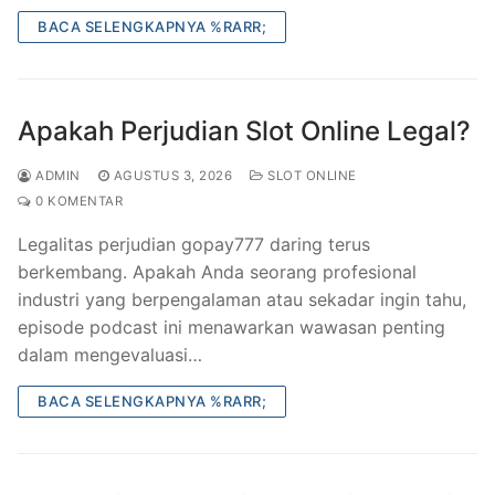
BACA SELENGKAPNYA %RARR;
Apakah Perjudian Slot Online Legal?
ADMIN
AGUSTUS 3, 2026
SLOT ONLINE
0 KOMENTAR
Legalitas perjudian gopay777 daring terus
berkembang. Apakah Anda seorang profesional
industri yang berpengalaman atau sekadar ingin tahu,
episode podcast ini menawarkan wawasan penting
dalam mengevaluasi…
BACA SELENGKAPNYA %RARR;