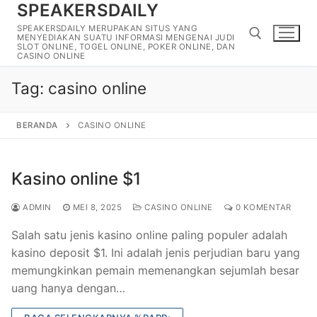
SPEAKERSDAILY
Lompat
ke
SPEAKERSDAILY MERUPAKAN SITUS YANG
MENYEDIAKAN SUATU INFORMASI MENGENAI JUDI
konten
SLOT ONLINE, TOGEL ONLINE, POKER ONLINE, DAN
CASINO ONLINE
Tag:
casino online
Cari:
BERANDA
CASINO ONLINE
Kasino online $1
ADMIN
MEI 8, 2025
CASINO ONLINE
0 KOMENTAR
Salah satu jenis kasino online paling populer adalah
kasino deposit $1. Ini adalah jenis perjudian baru yang
memungkinkan pemain memenangkan sejumlah besar
uang hanya dengan…