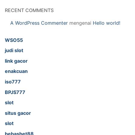
RECENT COMMENTS
A WordPress Commenter
mengenai
Hello world!
WSO55
judi slot
link gacor
enakcuan
iso777
BPJS777
slot
situs gacor
slot
bebasbet88