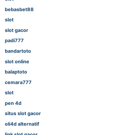
bebasbet88
slot
slot gacor
padi777
bandartoto
slot online
balaptoto
cemara777
slot
pen 4d
situs slot gacor
oli4d alternatif
link slot gacor