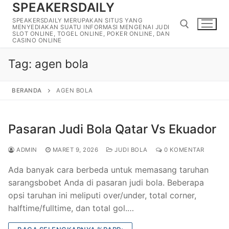
SPEAKERSDAILY
Lompat
ke
SPEAKERSDAILY MERUPAKAN SITUS YANG
MENYEDIAKAN SUATU INFORMASI MENGENAI JUDI
konten
SLOT ONLINE, TOGEL ONLINE, POKER ONLINE, DAN
CASINO ONLINE
Tag:
agen bola
Cari:
BERANDA
AGEN BOLA
Pasaran Judi Bola Qatar Vs Ekuador
ADMIN
MARET 9, 2026
JUDI BOLA
0 KOMENTAR
Ada banyak cara berbeda untuk memasang taruhan
sarangsbobet Anda di pasaran judi bola. Beberapa
opsi taruhan ini meliputi over/under, total corner,
halftime/fulltime, dan total gol.…